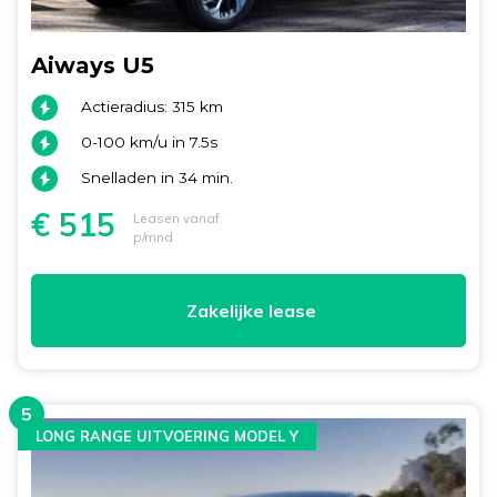
Aiways U5
Actieradius: 315 km
0-100 km/u in 7.5s
Snelladen in 34 min.
€ 515
Leasen vanaf
p/mnd
Zakelijke lease
5
LONG RANGE UITVOERING MODEL Y