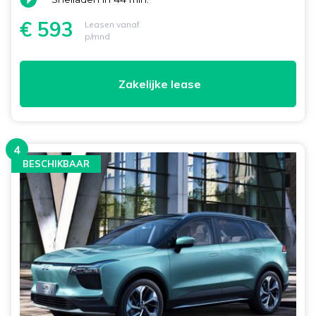
€ 593
Leasen vanaf
p/mnd
Zakelijke lease
4
BESCHIKBAAR