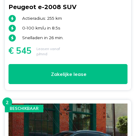
Peugeot e-2008 SUV
Actieradius: 255 km
0-100 km/u in 8.5s
Snelladen in 26 min.
€ 545
Leasen vanaf
p/mnd
Zakelijke lease
2
BESCHIKBAAR