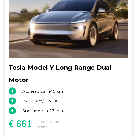
Tesla Model Y Long Range Dual
Motor
Actieradius: 445 km
0-100 km/u in 5s
Snelladen in 27 min.
€ 661
Leasen vanaf
p/mnd