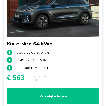
Kia e-Niro 64 kWh
Actieradius: 370 km
0-100 km/u in 7.8s
Snelladen in 44 min.
€ 563
Leasen vanaf
p/mnd
Zakelijke lease