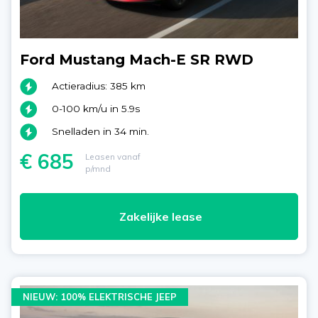
Ford Mustang Mach-E SR RWD
Actieradius: 385 km
0-100 km/u in 5.9s
Snelladen in 34 min.
€ 685
Leasen vanaf
p/mnd
Zakelijke lease
NIEUW: 100% ELEKTRISCHE JEEP