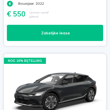
Bouwjaar: 2022
€ 550
Leasen vanaf
p/mnd
Zakelijke lease
NOG 16% BIJTELLING