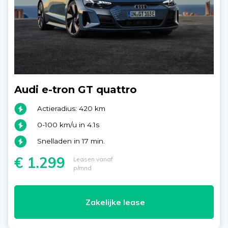
Audi e-tron GT quattro
Actieradius: 420 km
0-100 km/u in 4.1s
Snelladen in 17 min.
€ 1.299
Leasen vanaf
p/mnd
Zakelijke lease