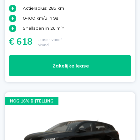
Actieradius: 285 km
0-100 km/u in 9s
Snelladen in 26 min.
€ 618
Leasen vanaf
p/mnd
Zakelijke lease
NOG 16% BIJTELLING