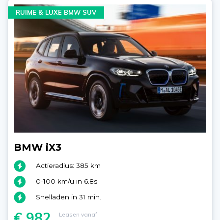
RUIME & LUXE BMW SUV
BMW iX3
Actieradius: 385 km
0-100 km/u in 6.8s
Snelladen in 31 min.
€ 982
Leasen vanaf