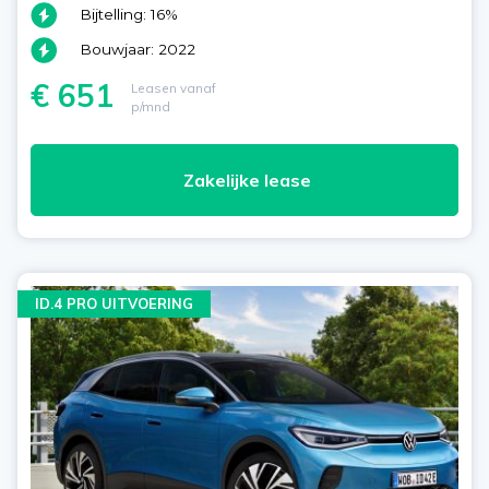
Bijtelling: 16%
Bouwjaar: 2022
€ 651
Leasen vanaf
p/mnd
Zakelijke lease
ID.4 PRO UITVOERING