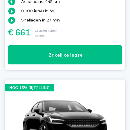
Actieradius: 445 km
0-100 km/u in 5s
Snelladen in 27 min.
€ 661
Leasen vanaf
p/mnd
Zakelijke lease
NOG 16% BIJTELLING