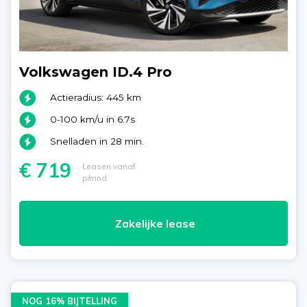
Volkswagen ID.4 Pro
Actieradius: 445 km
0-100 km/u in 6.7s
Snelladen in 28 min.
€ 719
Leasen vanaf
p/mnd
Zakelijke lease
NOG 16% BIJTELLING