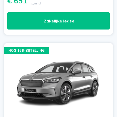
€ 651
p/mnd
Zakelijke lease
NOG 16% BIJTELLING