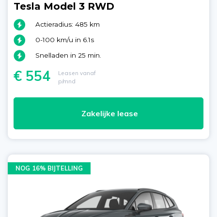
Tesla Model 3 RWD
Actieradius: 485 km
0-100 km/u in 6.1s
Snelladen in 25 min.
€ 554
Leasen vanaf
p/mnd
Zakelijke lease
NOG 16% BIJTELLING