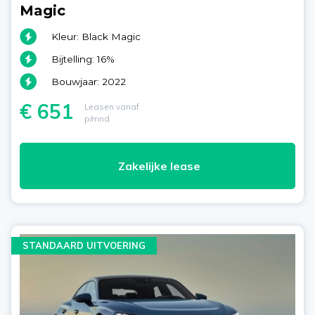
Magic
Kleur: Black Magic
Bijtelling: 16%
Bouwjaar: 2022
€ 651
Leasen vanaf
p/mnd
Zakelijke lease
STANDAARD UITVOERING