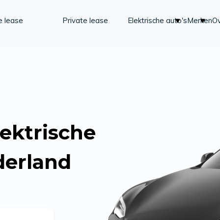
e lease
Private lease
Elektrische auto's
Merken
Ov
ektrische
derland