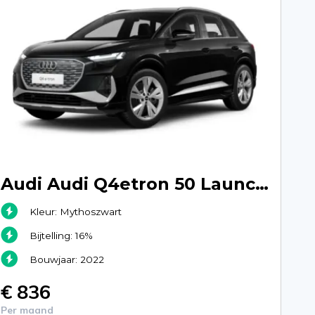
Audi Audi Q4etron 50 Launch Edition S Competition - Mythoszwart
Kleur: Mythoszwart
Bijtelling: 16%
Bouwjaar: 2022
€ 836
Per maand