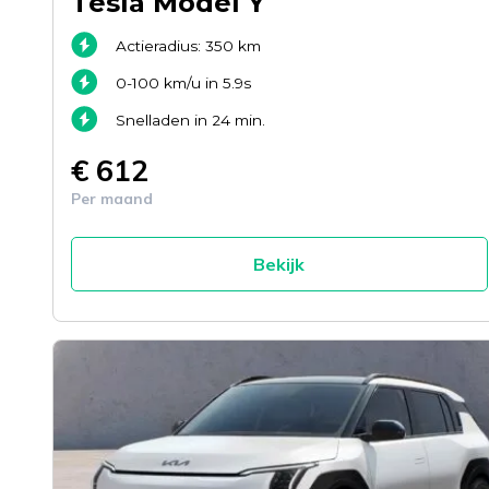
Tesla Model Y
Actieradius: 350 km
0-100 km/u in 5.9s
Snelladen in 24 min.
€ 612
Per maand
Bekijk