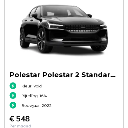
Polestar Polestar 2 Standard Range Single Motor - Void
Kleur: Void
Bijtelling: 16%
Bouwjaar: 2022
€ 548
Per maand