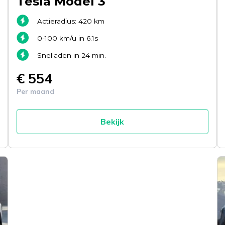
Tesla Model 3
Actieradius: 420 km
0-100 km/u in 6.1s
Snelladen in 24 min.
€ 554
Per maand
Bekijk