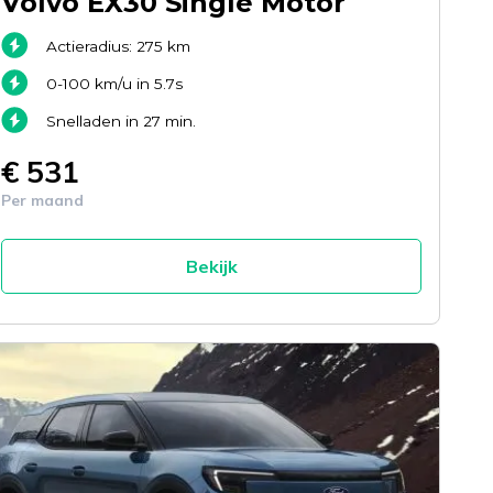
Volvo EX30 Single Motor
Actieradius: 275 km
0-100 km/u in 5.7s
Snelladen in 27 min.
€ 531
Per maand
Bekijk