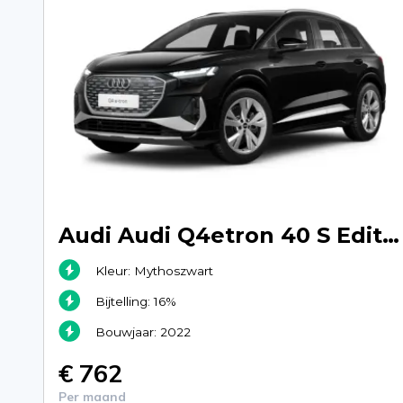
Audi Audi Q4etron 40 S Edition 150kW - Mythoszwart
Kleur: Mythoszwart
Bijtelling: 16%
Bouwjaar: 2022
€ 762
Per maand