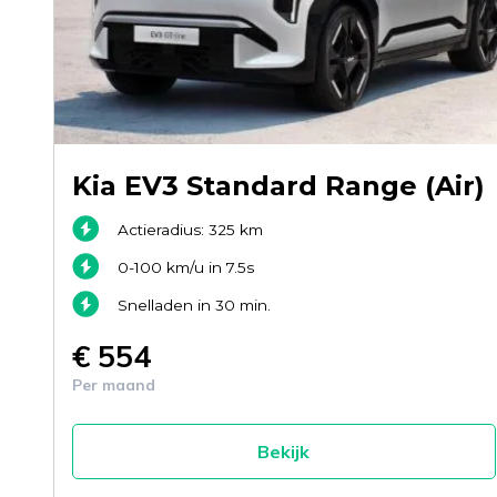
Kia EV3 Standard Range (Air)
Actieradius: 325 km
0-100 km/u in 7.5s
Snelladen in 30 min.
€ 554
Per maand
Bekijk