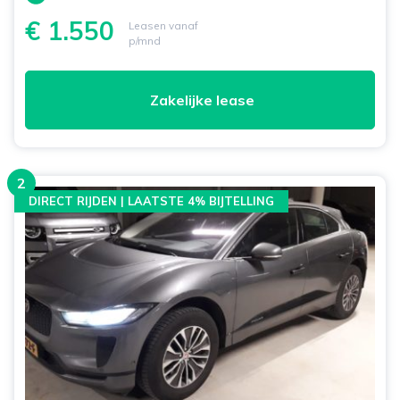
€ 1.550
Leasen vanaf
p/mnd
Zakelijke lease
2
DIRECT RIJDEN | LAATSTE 4% BIJTELLING