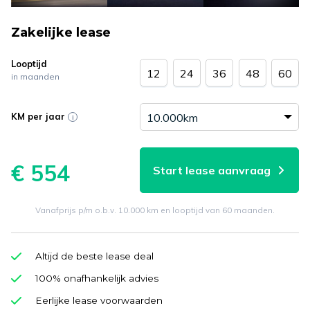
Zakelijke lease
Looptijd
12
24
36
48
60
in maanden
KM per jaar
€ 554
Start lease aanvraag
Vanafprijs p/m o.b.v. 10.000 km en looptijd van 60 maanden.
Altijd de beste lease deal
100% onafhankelijk advies
Eerlijke lease voorwaarden