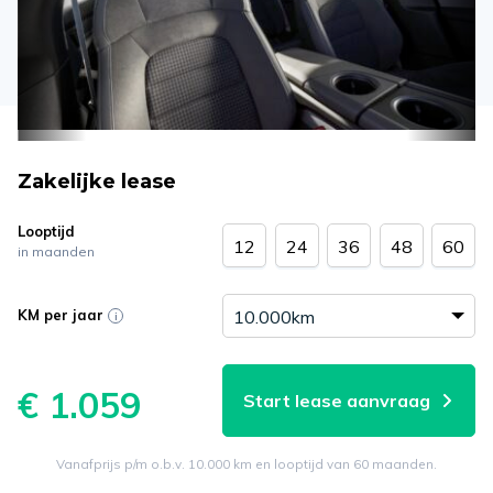
Zakelijke lease
Looptijd
12
24
36
48
60
in maanden
KM per jaar
€ 1.059
Start lease aanvraag
Vanafprijs p/m o.b.v. 10.000 km en looptijd van 60 maanden.