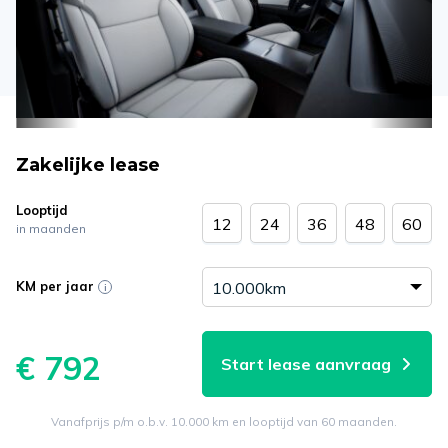
Zakelijke lease
Looptijd
12
24
36
48
60
in maanden
KM per jaar
€ 792
Start lease aanvraag
Vanafprijs p/m o.b.v. 10.000 km en looptijd van 60 maanden.