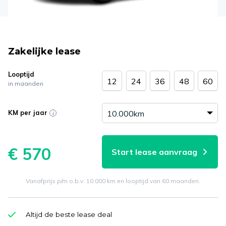
Zakelijke lease
Looptijd
12
24
36
48
60
in maanden
KM per jaar
€ 570
Start lease aanvraag
Vanafprijs p/m o.b.v. 10.000 km en looptijd van 60 maanden.
Altijd de beste lease deal