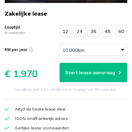
Zakelijke lease
Looptijd
12
24
36
48
60
in maanden
KM per jaar
€ 1.970
Start lease aanvraag
Vanafprijs p/m o.b.v. 10.000 km en looptijd van 60 maanden.
Altijd de beste lease deal
100% onafhankelijk advies
Eerlijke lease voorwaarden