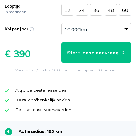
Looptijd
12
24
36
48
60
in maanden
KM per jaar
€ 390
Start lease aanvraag
Vanafprijs p/m o.b.v. 10.000 km en looptijd van 60 maanden.
Altijd de beste lease deal
100% onafhankelijk advies
Eerlijke lease voorwaarden
Actieradius: 165 km