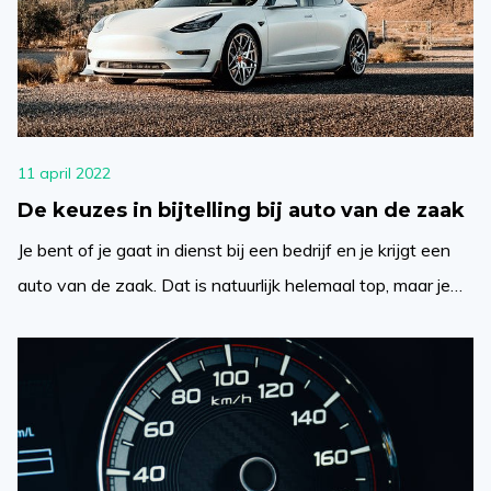
11 april 2022
De keuzes in bijtelling bij auto van de zaak
Je bent of je gaat in dienst bij een bedrijf en je krijgt een
auto van de zaak. Dat is natuurlijk helemaal top, maar je
krijgt ook te maken met een aantal spelregels. De
belangrijkste spelregels hebben betrekking op de bijtelling.
Een term die je vast en zeker voorbij hebt zien of horen
komen. Maar […]