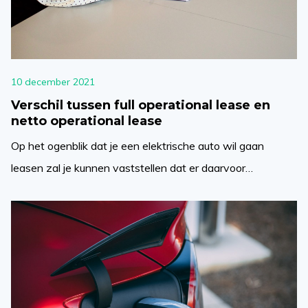
10 december 2021
Verschil tussen full operational lease en
netto operational lease
Op het ogenblik dat je een elektrische auto wil gaan
leasen zal je kunnen vaststellen dat er daarvoor
verschillende mogelijkheden worden aangeboden. Er
wordt voor nieuwe auto’s wat dit betreft een onderscheid
gemaakt tussen enerzijds een full operational lease en
anderzijds een netto operational lease. Voor beide
leasevormen geldt dat ze over bepaalde voor- en […]