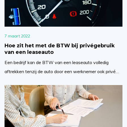
7 maart 2022
Hoe zit het met de BTW bij privégebruik
van een leaseauto
Een bedrijf kan de BTW van een leaseauto volledig
aftrekken tenzij de auto door een werknemer ook privé
wordt gebruikt. Wanneer een geleasde auto privé wordt
gebruikt moet er berekening plaatsvinden en over een
bepaald bedrag BTW worden afgedragen. Wil je weten
welke spelregels hieraan verbonden zijn en hoe je dit
bedrag berekend? Lees dan […]