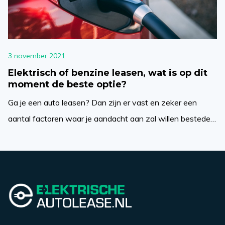
3 november 2021
Elektrisch of benzine leasen, wat is op dit
moment de beste optie?
Ga je een auto leasen? Dan zijn er vast en zeker een
aantal factoren waar je aandacht aan zal willen besteden.
Het aanbod aan mogelijkheden was immers nog nooit
eerder zo uitgebreid als tegenwoordig het geval is. Niet
alleen is het mogelijk om een voertuig dat rijdt op diesel of
benzine te leasen, wat bovendien […]