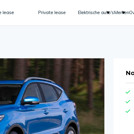
e lease
Private lease
Elektrische auto's
Merken
Ov
No