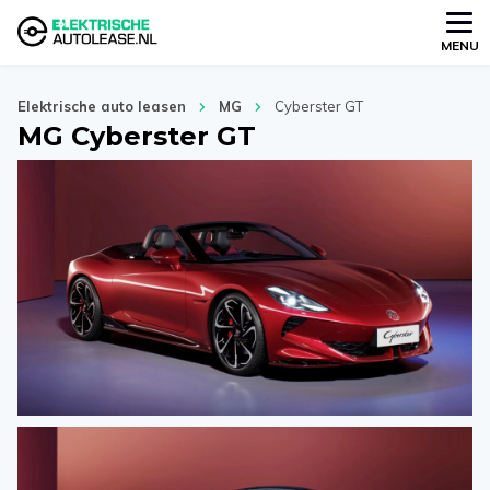
MENU
Elektrische auto leasen
MG
Cyberster GT
MG Cyberster GT