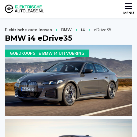
MENU
Elektrische auto leasen
BMW
i4
eDrive35
BMW i4 eDrive35
GOEDKOOPSTE BMW I4 UITVOERING