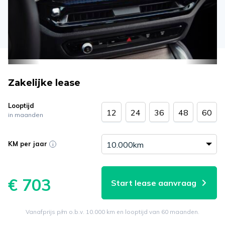
Zakelijke lease
Looptijd
12
24
36
48
60
in maanden
KM per jaar
€ 703
Start lease aanvraag
Vanafprijs p/m o.b.v. 10.000 km en looptijd van 60 maanden.