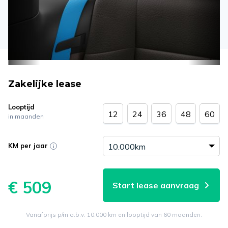
Zakelijke lease
Looptijd
12
24
36
48
60
in maanden
KM per jaar
€ 509
Start lease aanvraag
Vanafprijs p/m o.b.v. 10.000 km en looptijd van 60 maanden.