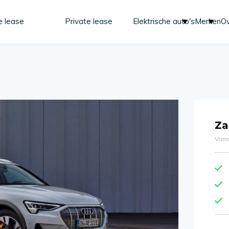
e lease
Private lease
Elektrische auto's
Merken
Ov
Za
Vana