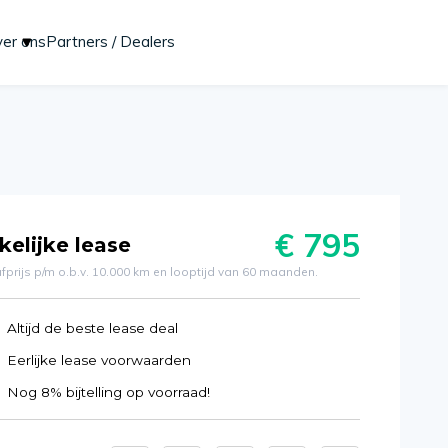
er ons
Partners / Dealers
Start lease aanvraag
€ 795
kelijke lease
fprijs p/m o.b.v. 10.000 km en looptijd van 60 maanden.
Altijd de beste lease deal
Eerlijke lease voorwaarden
Nog 8% bijtelling op voorraad!