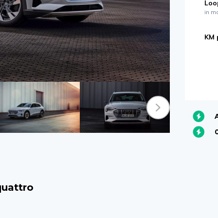
Loo
in m
KM 
quattro