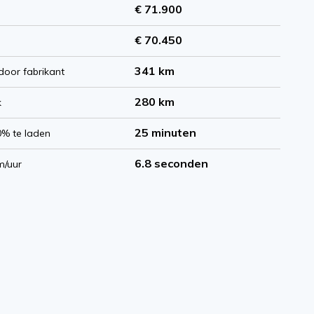
€ 71.900
€ 70.450
341 km
door fabrikant
280 km
k
25 minuten
0% te laden
6.8 seconden
m/uur