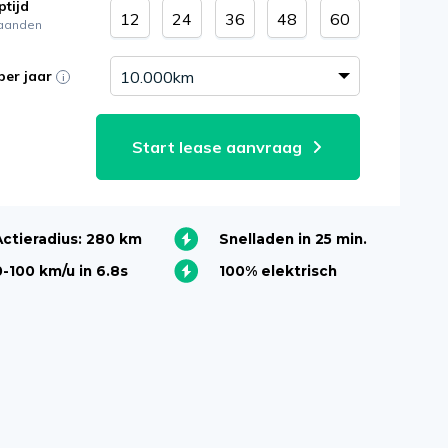
ptijd
12
24
36
48
60
aanden
per jaar
Start lease aanvraag
Actieradius: 280 km
Snelladen in 25 min.
0-100 km/u in 6.8s
100% elektrisch