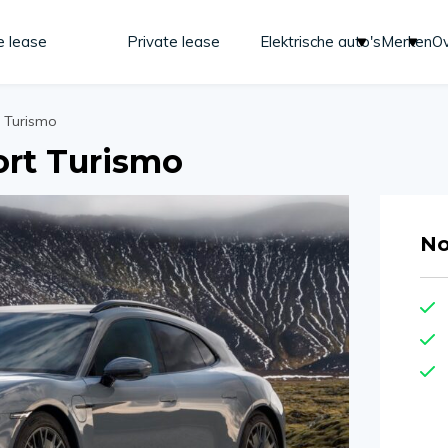
e lease
Private lease
Elektrische auto's
Merken
Ov
 Turismo
ort Turismo
No