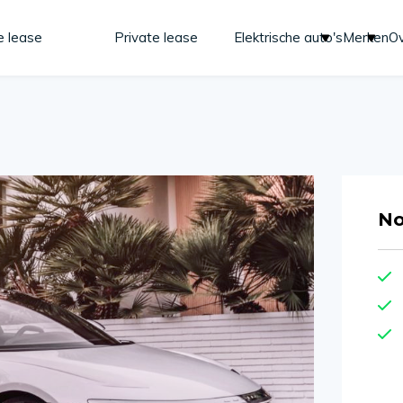
e lease
Private lease
Elektrische auto's
Merken
Ov
No