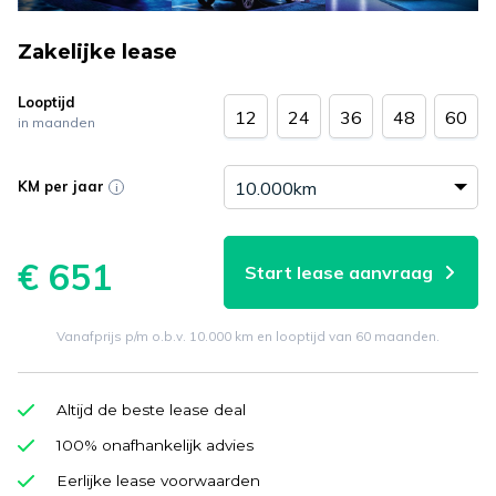
Zakelijke lease
Looptijd
12
24
36
48
60
in maanden
KM per jaar
€ 651
Start lease aanvraag
Vanafprijs p/m o.b.v. 10.000 km en looptijd van 60 maanden.
Altijd de beste lease deal
100% onafhankelijk advies
Eerlijke lease voorwaarden