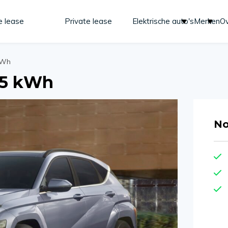
e lease
Private lease
Elektrische auto's
Merken
Ov
 kWh
65 kWh
No