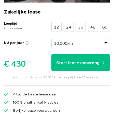
Zakelijke lease
Looptijd
12
24
36
48
60
in maanden
KM per jaar
€ 430
Start lease aanvraag
Vanafprijs p/m o.b.v. 10.000 km en looptijd van 60 maanden.
Altijd de beste lease deal
100% onafhankelijk advies
Eerlijke lease voorwaarden