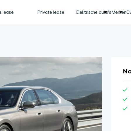
e lease
Private lease
Elektrische auto's
Merken
Ov
No