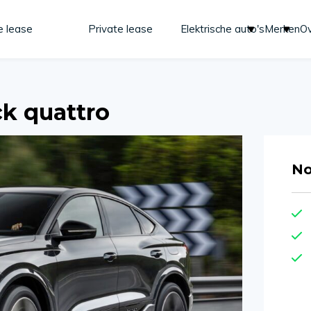
e lease
Private lease
Elektrische auto's
Merken
Ov
ck quattro
No