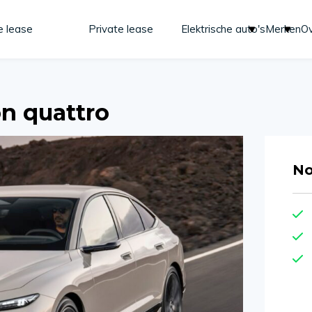
e lease
Private lease
Elektrische auto's
Merken
Ov
on quattro
No